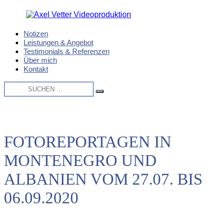
Zum
Inhalt
springen
Notizen
Axel
Imagefilme
Leistungen & Angebot
Vetter
/
Testimonials & Referenzen
Videoproduktion
Eventfilme
Über mich
/
Kontakt
Recruitingfilme
Suche
/
nach:
Produktfilme
Suchen
/
Reportagen
FOTOREPORTAGEN IN
MONTENEGRO UND
ALBANIEN VOM 27.07. BIS
06.09.2020