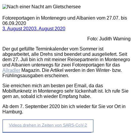
Fotoreportagen in Montenegro und Albanien vom 27.07. bis
06.09.2020
3. August 2020
3. August 2020
Foto: Judith Warning
Der gut gefüllte Terminkalender vom Sommer ist
abgearbeitet, alle Drehs sind beendet und ausgeliefert. Seit
dem 27. Juli bin ich mit meiner Reisepartnerin in Montenegro
und Albanien unterwegs für zwei Fotoreportagen für das
Allradler
Magazin. Die Artikel werden in den Winter- bzw.
Frühlingsausgaben erscheinen.
Sie erreichen mich am besten per Email, da das
Mobilfunknetz in Montenegro sehr lückenhaft ist. Ich rufe Sie
gern an, sobald ich wieder Empfang habe.
Ab dem 7. September 2020 bin ich wieder für Sie vor Ort in
Hamburg.
Beitragsnavigation
Videos drehen in Zeiten von SARS-CoV-2