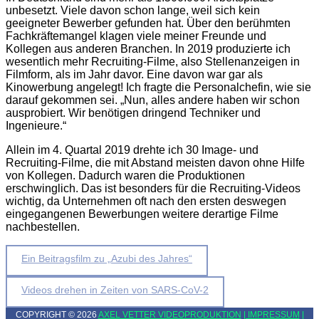
unbesetzt. Viele davon schon lange, weil sich kein
geeigneter Bewerber gefunden hat. Über den berühmten
Fachkräftemangel klagen viele meiner Freunde und
Kollegen aus anderen Branchen. In 2019 produzierte ich
wesentlich mehr Recruiting-Filme, also Stellenanzeigen in
Filmform, als im Jahr davor. Eine davon war gar als
Kinowerbung angelegt! Ich fragte die Personalchefin, wie sie
darauf gekommen sei. „Nun, alles andere haben wir schon
ausprobiert. Wir benötigen dringend Techniker und
Ingenieure.“
Allein im 4. Quartal 2019 drehte ich 30 Image- und
Recruiting-Filme, die mit Abstand meisten davon ohne Hilfe
von Kollegen. Dadurch waren die Produktionen
erschwinglich. Das ist besonders für die Recruiting-Videos
wichtig, da Unternehmen oft nach den ersten deswegen
eingegangenen Bewerbungen weitere derartige Filme
nachbestellen.
Beitragsnavigation
Ein Beitragsfilm zu „Azubi des Jahres“
Videos drehen in Zeiten von SARS-CoV-2
COPYRIGHT © 2026
AXEL VETTER VIDEOPRODUKTION
| IMPRESSUM
|