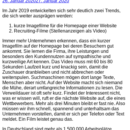
26. Januar 2020
27. Januar 2020
Im Jahr 2019 entwickelten sich sehr deutlich zwei Trends,
die sich weiter ausprägen werden:
kurze Imagefilme für die Homepage einer Website
Recruiting-Filme (Stellenanzeigen als Video)
Immer mehr Unternehmen erkennen, dass ein kurzer
Imagefilm auf der Homepage bei deren Besuchern gut
ankommt. Sie lernen die Firma, ihre Leistungen und
besonders den Kundennutzen auf sympathische und
kurzweilige Art kennen. Das Video muss mit 60 bis 80
Sekunden Laufzeit kurz und knackig sein, damit die
Zuschauer dranbleiben und nicht abbrechen oder
weiterspulen. Suchmaschinen mögen dort lange Texte,
Menschen aber nicht. Auf der Website macht sich niemand
die Mühe, derart umfangreiche Informationen zu lesen. Die
Verweildauer ist oft sehr kurz. Findet der Interessent nicht,
was er wissen will, ruft er die nächste Website auf, die eines
Wettbewerbers. Mehr als drei Minuten bleibt er fast nie. Also
müssen wir ihm schnell, spannend und unterhaltsam das
Unternehmen vorstellen, damit er sich per Telefon oder Text
meldet. Ein Film leistet genau das.
In Deutschland sind mehr als 1.500.000 Arbeitsplätze