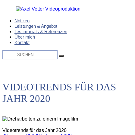
Zum
Inhalt
springen
Notizen
Axel
Imagefilme
Leistungen & Angebot
Vetter
/
Testimonials & Referenzen
Videoproduktion
Eventfilme
Über mich
/
Kontakt
Recruitingfilme
Suche
/
nach:
Produktfilme
Suchen
/
Reportagen
VIDEOTRENDS FÜR DAS
JAHR 2020
Videotrends für das Jahr 2020